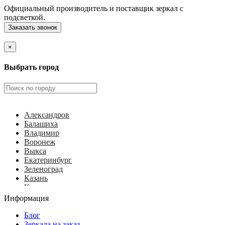
Официальный производитель и поставщик зеркал с
подсветкой.
Заказать звонок
Королёв
×
Выбрать город
Александров
Балашиха
Владимир
Воронеж
Выкса
Екатеринбург
Зеленоград
Казань
Калуга
Ковров
Информация
Королёв
Красногорск
Блог
Курск
Зеркала на заказ