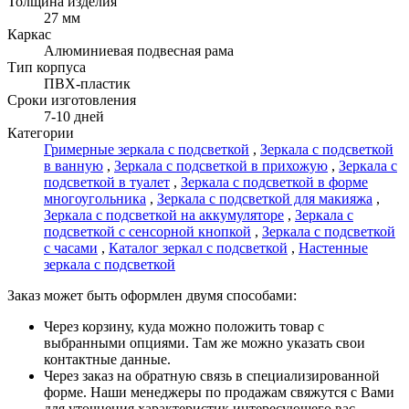
Толщина изделия
27 мм
Каркас
Алюминиевая подвесная рама
Тип корпуса
ПВХ-пластик
Сроки изготовления
7-10 дней
Категории
Гримерные зеркала с подсветкой
,
Зеркала с подсветкой
в ванную
,
Зеркала с подсветкой в прихожую
,
Зеркала с
подсветкой в туалет
,
Зеркала с подсветкой в форме
многоугольника
,
Зеркала с подсветкой для макияжа
,
Зеркала с подсветкой на аккумуляторе
,
Зеркала с
подсветкой с сенсорной кнопкой
,
Зеркала с подсветкой
с часами
,
Каталог зеркал с подсветкой
,
Настенные
зеркала с подсветкой
Заказ может быть оформлен двумя способами:
Через корзину, куда можно положить товар с
выбранными опциями. Там же можно указать свои
контактные данные.
Через заказ на обратную связь в специализированной
форме. Наши менеджеры по продажам свяжутся с Вами
для уточнения характеристик интересующего вас