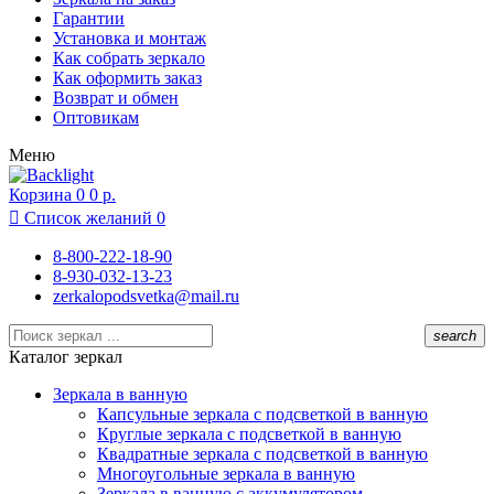
Липецк
Гарантии
Москва
Установка и монтаж
Московский
Как собрать зеркало
Муром
Как оформить заказ
Нижний Новгород
Возврат и обмен
Новосибирск
Оптовикам
Одинцово
Меню
Подольск
Раменское
Корзина
Реутов
0
0 р.
Ростов-на-Дону

Список желаний
0
Рязань
Санкт-Петербург
8-800-222-18-90
Севастополь
8-930-032-13-23
Сочи
zerkalopodsvetka@mail.ru
Суздаль
Тамбов
search
Тула
Каталог зеркал
Химки
Чебоксары
Зеркала в ванную
Ярославль
Капсульные зеркала с подсветкой в ванную
Круглые зеркала с подсветкой в ванную
Квадратные зеркала с подсветкой в ванную
Многоугольные зеркала в ванную
Зеркала в ванную с аккумулятором